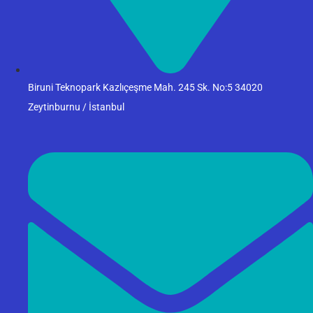
Biruni Teknopark Kazlıçeşme Mah. 245 Sk. No:5 34020
Zeytinburnu / İstanbul