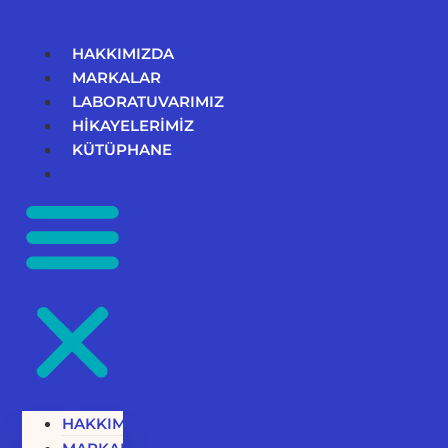
İçeriğe
atla
HAKKIMIZDA
MARKALAR
LABORATUVARIMIZ
HİKAYELERİMİZ
KÜTÜPHANE
HAKKIMIZDA