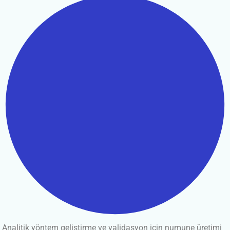
Analitik yöntem geliştirme ve validasyon için numune üretimi