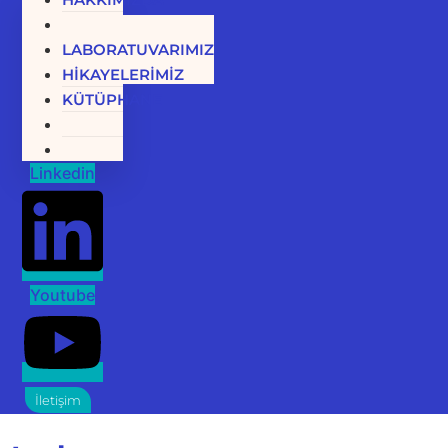
MARKALAR
LABORATUVARIMIZ
HİKAYELERİMİZ
KÜTÜPHANE
Linkedin
Youtube
İletişim