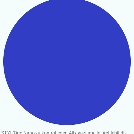
STYL’One Nano’yu kontrol eden Alix yazılımı ile üretilebilirlik,