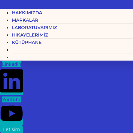
HAKKIMIZDA
MARKALAR
LABORATUVARIMIZ
HİKAYELERİMİZ
KÜTÜPHANE
Linkedin
Youtube
İletişim