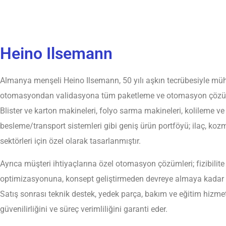
Heino Ilsemann
Almanya menşeli Heino Ilsemann, 50 yılı aşkın tecrübesiyle mü
otomasyondan validasyona tüm paketleme ve otomasyon çözümle
Blister ve karton makineleri, folyo sarma makineleri, kolileme ve 
besleme/transport sistemleri gibi geniş ürün portföyü; ilaç, kozm
sektörleri için özel olarak tasarlanmıştır.
Ayrıca müşteri ihtiyaçlarına özel otomasyon çözümleri; fizibilit
optimizasyonuna, konsept geliştirmeden devreye almaya kadar e
Satış sonrası teknik destek, yedek parça, bakım ve eğitim hizmet
güvenilirliğini ve süreç verimliliğini garanti eder.