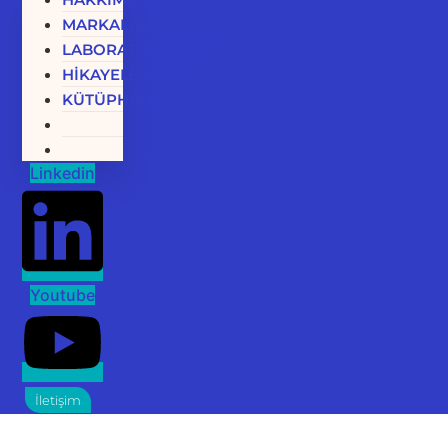
MARKALAR
LABORATUVARIMIZ
HİKAYELERİMİZ
KÜTÜPHANE
Linkedin
Youtube
İletişim