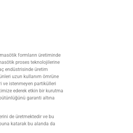
armasötik formların üretiminde
masötik proses teknolojilerine
laç endüstrisinde üretim
ürünleri uzun kullanım ömrüne
ri ve istenmeyen partikülleri
timize ederek etkin bir kurutma
n bütünlüğünü garanti altına
erini de üretmektedir ve bu
grubuna katarak bu alanda da