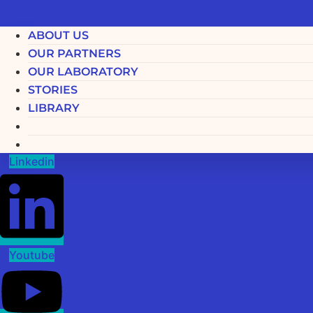
ABOUT US
OUR PARTNERS
OUR LABORATORY
STORIES
LIBRARY
Linkedin
Youtube