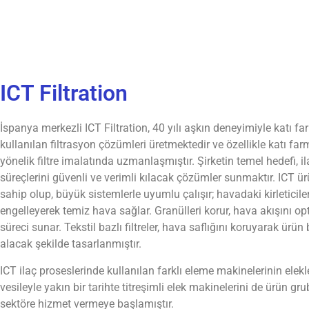
ICT Filtration
İspanya merkezli ICT Filtration, 40 yılı aşkın deneyimiyle katı f
kullanılan filtrasyon çözümleri üretmektedir ve özellikle katı far
yönelik filtre imalatında uzmanlaşmıştır. Şirketin temel hedefi, i
süreçlerini güvenli ve verimli kılacak çözümler sunmaktır. ICT 
sahip olup, büyük sistemlerle uyumlu çalışır; havadaki kirleticile
engelleyerek temiz hava sağlar. Granülleri korur, hava akışını op
süreci sunar. Tekstil bazlı filtreler, hava saflığını koruyarak ürü
alacak şekilde tasarlanmıştır.
ICT ilaç proseslerinde kullanılan farklı eleme makinelerinin elekl
vesileyle yakın bir tarihte titreşimli elek makinelerini de ürün 
sektöre hizmet vermeye başlamıştır.